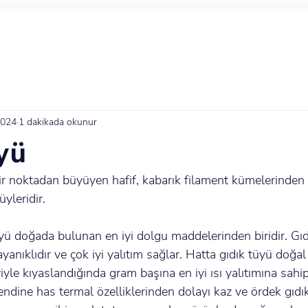
2024
1 dakikada okunur
yü
ir noktadan büyüyen hafif, kabarık filament kümelerinden
yleridir.
yü doğada bulunan en iyi dolgu maddelerinden biridir. Gıd
yanıklıdır ve çok iyi yalıtım sağlar. Hatta gıdık tüyü doğa
yle kıyaslandığında gram başına en iyi ısı yalıtımına sahi
endine has termal özelliklerinden dolayı kaz ve ördek gıdık 