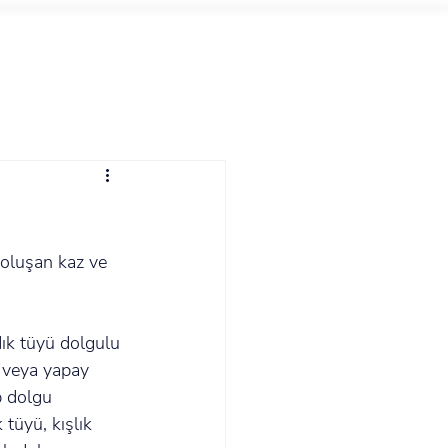
 oluşan kaz ve 
ık tüyü dolgulu 
l veya yapay 
p dolgu 
tüyü, kışlık 