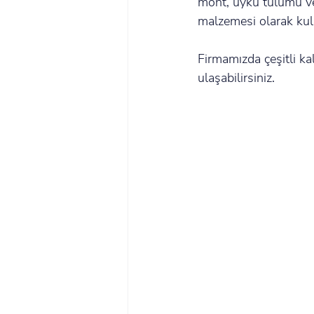
mont, uyku tulumu ve
malzemesi olarak kul
Firmamızda çeşitli kal
ulaşabilirsiniz.