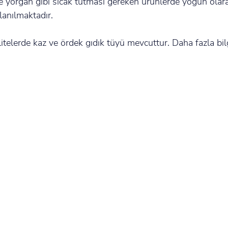
 yorgan gibi sıcak tutması gereken ürünlerde yoğun olar
lanılmaktadır.
itelerde kaz ve ördek gıdık tüyü mevcuttur. Daha fazla bilg