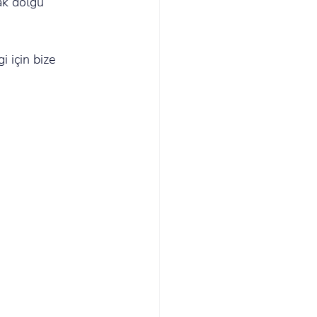
ak dolgu 
i için bize 