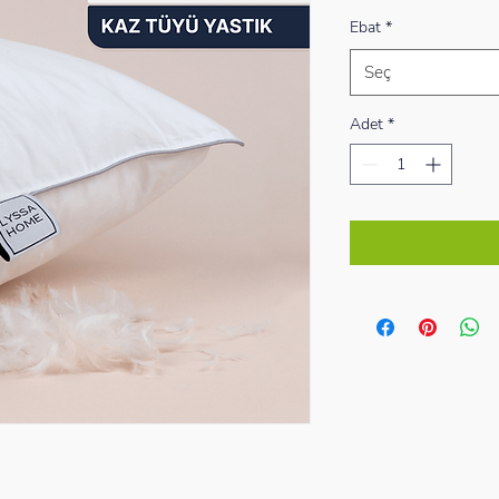
Ebat
*
Seç
Adet
*