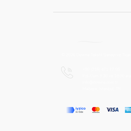
© 2026 Downa Tekstil Sanayi ve Ticare
+90 (216) 471 77 95
Pzt-Cum 9.30 ve 18:00 ara
info@downa.com.tr
Maltepe, İstanbul, TR