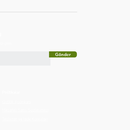
N
zi girin.
Gönder
Politikalar
Gizlilik Politikası
Mesafeli Satış Sözleşmesi
Teslimat ve İade Koşulları