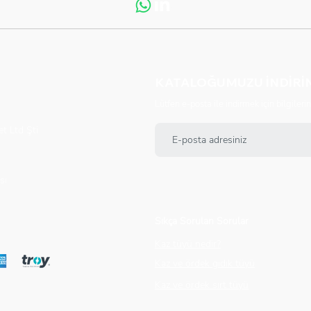
KATALOĞUMUZU İNDİRİ
Lütfen e-posta ile indirmek için bilgilerini
t Ltd Şti
sı
Sıkça Sorulan Sorular
Kaz tüyü nedir?
Kaz ve ördek gıdık tüyü
Kaz ve ördek sırt tüyü