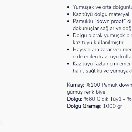
Yumuşak ve orta dolgunluk
Kaz tüyü dolgu materyali 
Pamuklu “down proof” dış
dokunuşlar sağlar ve doğal
Dolgu olarak yumuşak bir 
kaz tüyü kullanılmıştır.
Hayvanlara zarar verilmed
elde edilen kaz tüyü kullan
Kaz tüyü fazla nemi emer 
hafif, sağlıklı ve yumuşakt
Kumaş:
%100 Pamuk down-p
gümüş renk biye
Dolgu:
%60 Gıdık Tüyü - %
Dolgu Gramajı:
1000 gr