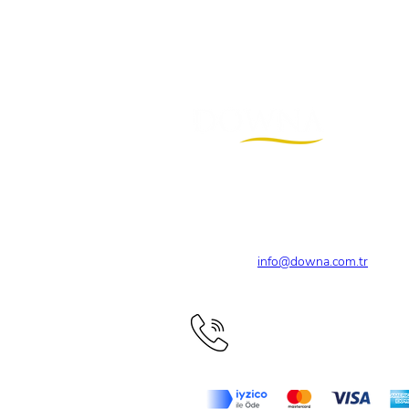
© 2026 Downa Tekstil Sanayi ve Ticare
+90 (216) 471 77 95
Pzt-Cum 9.30 ve 18:00 ara
info@downa.com.tr
Maltepe, İstanbul, TR