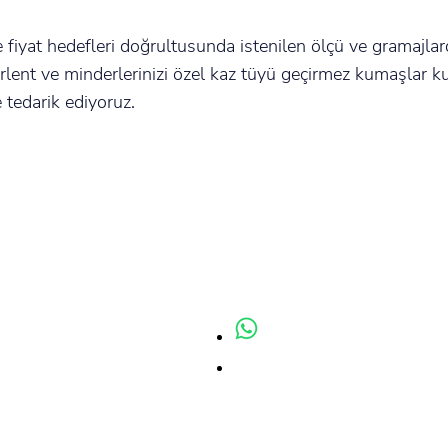
ve fiyat hedefleri doğrultusunda istenilen ölçü ve gramajla
kırlent ve minderlerinizi özel kaz tüyü geçirmez kumaşlar k
 tedarik ediyoruz.
KATALOĞUMUZU İNDİRİ