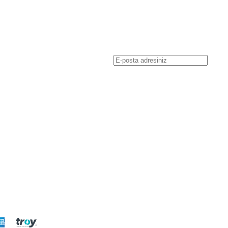
t Ltd Şti
Lütfen e-posta ile indirmek için bilgilerini
sı
Sıkça Sorulan Sorular
Kaz tüyü nedir?